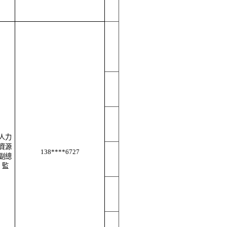
人力
資源
138****6727
副總
監