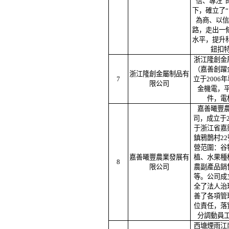
信、專注”
下，確立了
為商、以信
路，走出一
水平，提升
鈕扣
浙江隆創金
（嘉善創躍
浙江隆創金屬制品有
7
立于2006
限公司
金機電，
件，電
嘉善曦豐
司，成立于2
于浙江省嘉
鎮鴉鵲村2
營范圍：谷
嘉善曦豐農業發展有
植、水果種
8
限公司
農副產品銷
等。公司成
全了法人治
善了各項管
位責任，落
分調動員
西塘煙雨江