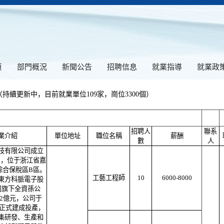
頁
部門概況
新聞公告
招聘信息
就業指導
就業政
（持續更新中，目前就業單位109家，崗位3300個）
招聘人
聯系
業介紹
單位地址
職位名稱
薪酬
數
人
技有限公司成立
3月，位于浙江省嘉
綜合保稅區B區。
工藝工程師
10
6000-8000
東方科脈電子股
司旗下全資孫公
2億元，公司于
2月正式建成投產，
集研發、生產和