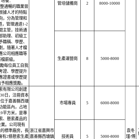
才培養：
管培儲備崗
2
8000-10000
完整通暢的職業晉
根據人才的特點
向，分為管理和
，管理通道1-2
間主管，技術通
部助理、初級工
予職稱、學歷、
劃，隨著人才檔
應公司相應職等
生產運營崗
8
5000-8000
薪檔薪級。
鼓勵每位員工自我
考證、學歷提升
應證書或學歷提
給予相應獎勵。
索有限公司創建
月30日，注冊資本
元，位于嘉善縣西塘
市場專員
5
6000-8000
功能區內，占地
6.9平方米，是專
索、懸索產品的
企業。公司現有
方米的標準廠房，長
浙江省嘉興市
袁冬
，擁有2條懸索生產
嘉善縣西塘鎮
技術員
5
5000-8000
瑾/傅