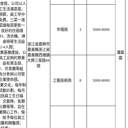
費食宿，公司以人
工生活滿意度，
預算，員工早中
免費，三菜一湯
菜譜每周更新一
市場崗
3
5000-8000
；良好的住宿環
FI，洗衣機、淋
，桌椅等生活設
浙江省嘉興市
2-4人間；
嘉善縣浙江省
企業基層建設，公
潘霜
嘉善縣西塘鎮
員工足夠的尊重
霜
大舜三家路98
，設有黨支部、
號
會、共青團等組
充分參與公司管
企業使命感。
工藝技術崗
8
5000-8000
企業文化，每年制
活動計劃，每月
包括員工生日福
，文藝隊、各類
比賽等等，旨在
業開心工作，愉
，給予每位員工
溫馨和歸屬感；