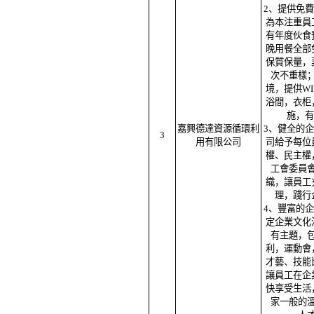
2、提供免
為本注重員
有年度伙食
晚用餐全部
保質保量，
次不重樣
境，提供WI
浴間，衣柜
施，有
嘉興德達資源循環利
3、健全的
3
用有限公司
司給予每位
權、民主權
工會委員
織，讓員工
理，踐行
4、豐富的
定企業文化
有主題，
利，運動會
才藝、技能
讓員工在企
快享受生活
家一般的