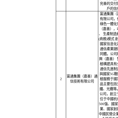
完善的交付
戶的信
富通集團（
有限公司，
綠色一體化
（嘉善），
、 生產制造
(商務)模式
國家信息化
通信產業鏈
同體。公司
興（嘉善） 
極構建具有
通信先進制
與國家5G
富通集團（嘉善）通
2
極服務于國
信技術有限公司
品主要包括
纖、光纜等
公司，創立于
位于中國杭
500強、國
業、國家創
中國民營企業