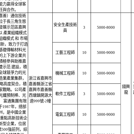
能力贏得全球客
任與合作。
嘉善）通信技術
位于長三角生態
安全生產技術
發展示范區嘉興
3
5000-8000
員
以 產業組織模式
組織模式 和 市場
 創新，致力于打造
基礎傳輸材料光
工藝工程師
10
5000-9000
的上下游企業共
積極參與助推嘉
雙示范 建設，積
全球競爭力的光
機械工程師
10
5000-9000
造業產業集群，
浙江省嘉興市
戰略高度契合，積
嘉善縣浙江省
錢興
家戰略。公司產
嘉興市嘉善縣
龍
軟件工程師
3
5000-9000
光纖預制棒、光
西塘鎮開源大
。 富通集團有限
道999號-2幢
1987年，總部
州，是中國企業
電氣工程師
10
5000-9000
家重點高新技術企
新型企業，位居
500強前列，綜