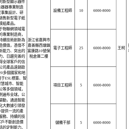
的新型顯示器件
示器器專業制造
設備工程師
10
6000-8000
從事集設計、研
銷售新型電子紙
及模組產品。
于物聯網領域電
的專業制造商，
持續技術創新為
浙江省嘉興市
造價值，憑借不
嘉善縣西塘鎮
電子工程師
25
6000-8000
王柯
新能力、突出的
富康路10號保
力、日趨完善的
稅倉庫二樓
得全球客戶的信
公司產品遠銷歐
20多個國家和地
于ESL標簽、智
智慧城市、智能
項目工程師
5
6000-8000
公等多個領域，
例遍布全球。公
驅動，通過智能
化大數據引領發
戶提供一流的產
服務、持續的技
客戶不斷創造價
儲備干部
5
6000-8000
活的定制能力、