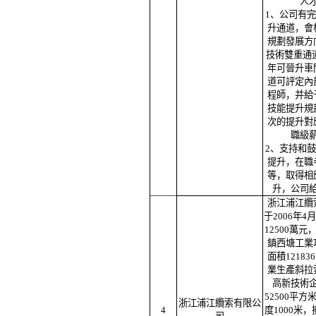
人
1、公司有
升通道，會
規劃發展方
技術雙重通道
年可晉升車
道可評定內
程師，并給
技能提升規
次的提升對
職級
2、支持和
提升，在職
等，取得相
升，公司
浙江浦江纜
于2006年4
12500萬
鎮西塘工業
面積12183
業生產斜拉
高新技術
52500平
浙江浦江纜索有限公
4
度1000米