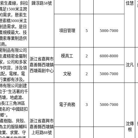
拉索生產線，斜拉
鏵淳路58號
佳慧
足1500米主跨
的需求，懸索生
索橋3000米主
制造需求。是目
項目管理
5
5000-7000
產規模最大、技
纜索專業制造供
應商。
密制品有限公司
模具工
2
6000-8000
生產精密金屬制
浙江省嘉興市
家，公司和多家
嘉善縣西塘鎮
沈凡
作供貨，涉及領
西塘兩創中心
汽配，電梯，電
文秘
2
5000-7000
行業都有涉及。
飾有限公司創建
，位于“生活著的千
西塘，地處滬、
甬長江三角洲區
電子商務
3
5000-7000
聞名的“中國鈕扣
鄉”。
產樹脂、貝殼、
浙江省嘉興市
沈傳
為主的服裝輔料
嘉善縣西塘鎮
根
敬業、求實、守
上旺路88號