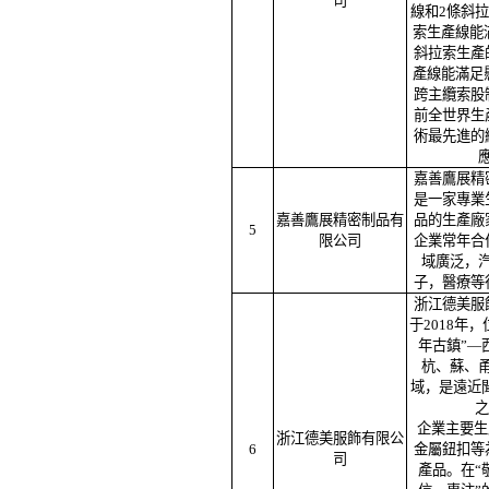
司
線和2條斜
索生產線能滿
斜拉索生產
產線能滿足懸
跨主纜索股
前全世界生
術最先進的
嘉善鷹展精
是一家專業
嘉善鷹展精密制品有
品的生產廠
5
限公司
企業常年合
域廣泛，
子，醫療等
浙江德美服
于2018年
年古鎮”—
杭、蘇、
域，是遠近
之
企業主要生
浙江德美服飾有限公
6
金屬鈕扣等
司
產品。在“