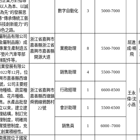
的企業方針指導
“以人為本、以誠
數字自動化
3
5000-7000
為先”的發展思
條“傳承傳統工藝
科技創新能力”的
特色之路。
屬制品有限公司
浙江省嘉興市
金屬制品廠）成
屈進
嘉善縣浙江省
年專業生產制造五
業務助理
8
5500-7000
成/楊
嘉興市嘉善縣
平墊片汽車零部
飛
開源大道
梯配件等，
農業發展有限公
銷售助理
4
5500-7000
022年12月，位
興市嘉善縣西塘
2號，公司主要經
行政經理
1
6600-8500
物種植、蔬菜種
浙江省嘉興市
王永
植、花卉種植、
嘉善縣西塘鎮
偉/沈
售。水產品批發
舜鴉線鴉鵲村
小燕
會計助理
1
5500-6500
立以來，建立建
22號
理結構，制訂完
理制度，明確崗
實獎懲制度，充
銷售員
1
6000 -7000
工創業積極性。
南賓館位于國家