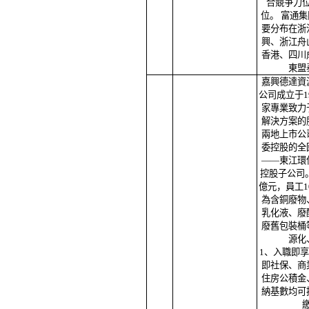
合競爭力
位。 富通
要分布在浙
興、浙江舟
香港、四川
東盟
嘉興德達資
公司成立于1
家專業致力
解決方案的
兩地上市公
委控股的全
——東江環
控股子公司。
億元，員工1
為含銅廢物
乳化液、廢
廢舊包裝桶
源化
1、入職即
即社保、商
住房公積金
納基數均可