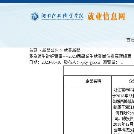
首
首頁
>
新聞公告
>
就業新聞
我為師生辦好實事----2023屆畢業生就業崗位推薦匯總表
日期：2023-05-10 發布人：kjxy_jyxxw 瀏覽量：
1
企業名稱
企
浙江富申科
于2018年
善縣西塘鎮
隸屬于浙江
份有限公
司。總投資
2018年1
富申科技是