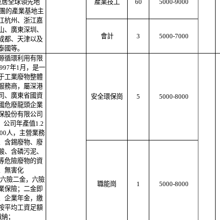
位居全球領先地
產業技工
60
5000-9000
集團的產業基地主
江杭州、浙江嘉
山、廣東深圳、
會計
3
5000-7000
成都、天津以及
泰國等。
源循環利用有限
997年1月，是一
于工業廢物整體
服務商，屬深港
司、廣東省國資
安全環保崗
5
5000-8000
國危廢龍頭企業
保股份有限公司
公司年產值1.2
00人，主營業務
、含錫廢物、廢
酸、含磷污泥、
等危險廢物的資
、無害化
享六險二金，六險
職能崗
1
5000-8000
業保險；二金即
、企業年金，繳
按平均工資足額
繳納；