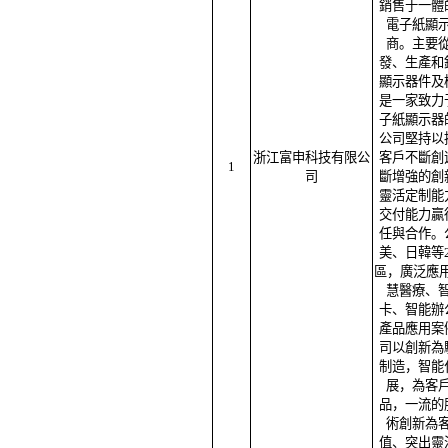
銷售于一體
電子紙顯
商。主要
發、生產和
顯示器件
是一家致力
子紙顯示器
公司堅持以
浙江富申科技有限公
客戶不斷創
1
司
斷增強的創
靈活定制能
交付能力贏
任與合作。
美、日韓等
區，廣泛應用
慧醫療、
卡、智能辦
產品應用案
司以創新為
制造，智能
展，為客
品，一流的
術創新為
值、突出靈