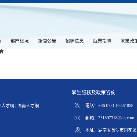
頁
部門概況
新聞公告
招聘信息
就業指導
就業政
會
學生服務及政策咨詢
家人才網
|
湖南人才網
電話：+86 0731-82861858
郵箱：231897318@qq.com
地址：湖南省長沙市雨花區井