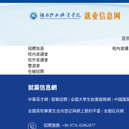
首
招聘信息
校內宣講
校內宣講會
校外宣講會
雙選會
在線招聘
就業信息網
中華英才網
|
智聯招聘
|
全國大學生創業服務網
|
中國國
全國高校畢業生去向登記與網上簽約平臺
|
全國征兵網
招聘服務 :+86 0731-82862877