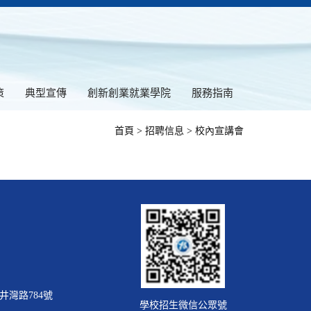
策
典型宣傳
創新創業就業學院
服務指南
首頁
>
招聘信息
>
校內宣講會
灣路784號
學校招生微信公眾號